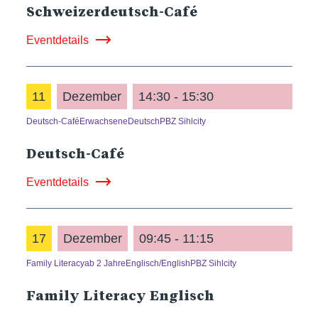
Schweizerdeutsch-Café
Eventdetails
11
Dezember
14:30 - 15:30
Deutsch-Café
Erwachsene
Deutsch
PBZ Sihlcity
Deutsch-Café
Eventdetails
17
Dezember
09:45 - 11:15
Family Literacy
ab 2 Jahre
Englisch/English
PBZ Sihlcity
Family Literacy Englisch