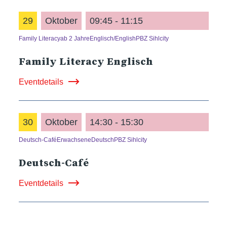
29
Oktober
09:45 - 11:15
Family Literacy
ab 2 Jahre
Englisch/English
PBZ Sihlcity
Family Literacy Englisch
Eventdetails
30
Oktober
14:30 - 15:30
Deutsch-Café
Erwachsene
Deutsch
PBZ Sihlcity
Deutsch-Café
Eventdetails