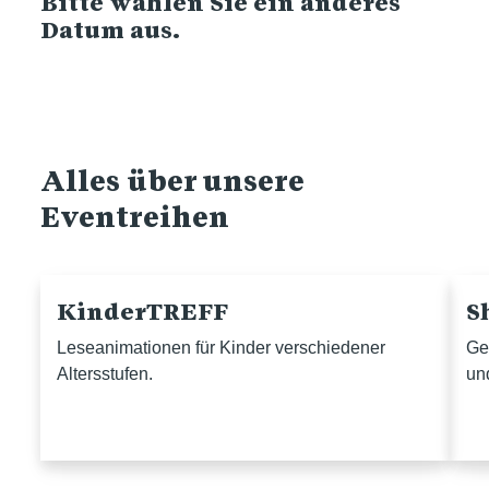
Bitte wählen Sie ein anderes
Datum aus.
Alles über unsere
Eventreihen
KinderTREFF
S
Leseanimationen für Kinder verschiedener
Ge
Altersstufen.
un