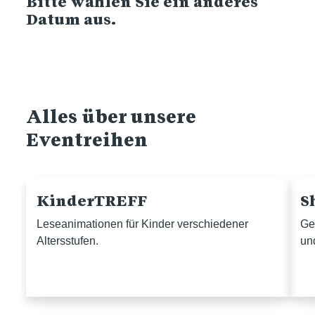
Bitte wählen Sie ein anderes
Datum aus.
Alles über unsere
Eventreihen
KinderTREFF
S
Leseanimationen für Kinder verschiedener
Ge
Altersstufen.
un