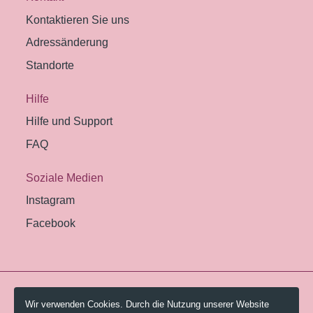
Kontaktieren Sie uns
Adressänderung
Standorte
Hilfe
Hilfe und Support
FAQ
Soziale Medien
Instagram
Facebook
© 2026 Pestalozzi-Bibliothek Zürich.
Wir verwenden Cookies. Durch die Nutzung unserer Website