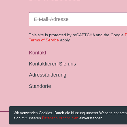
This site is protected by reCAPTCHA and the Google
P
Terms of Service
apply.
Kontakt
Kontaktieren Sie uns
Adressänderung
Standorte
Wir verwenden Cookies. Durch die Nutzung unserer Website erklären
sich mit unseren
Datenschutzrichtlinien
einverstanden.
© 2026 Pestalozzi-Bibliothek Zürich.
Impressum