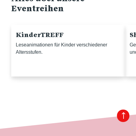
Eventreihen
KinderTREFF
S
Leseanimationen für Kinder verschiedener
Ge
Altersstufen.
un