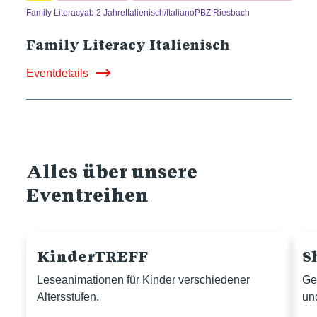
Family Literacy
ab 2 Jahre
Italienisch/Italiano
PBZ Riesbach
Family Literacy Italienisch
Eventdetails
Alles über unsere
Eventreihen
KinderTREFF
S
Leseanimationen für Kinder verschiedener
Ge
Altersstufen.
un