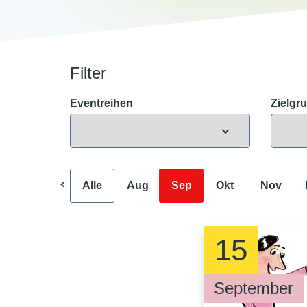
Filter
Eventreihen
Zielgr
Alle
Aug
Sep
Okt
Nov
15
September