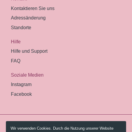
Kontaktieren Sie uns
Adressänderung
Standorte
Hilfe
Hilfe und Support
FAQ
Soziale Medien
Instagram
Facebook
© 2026 Pestalozzi-Bibliothek Zürich.
Wir verwenden Cookies. Durch die Nutzung unserer Website