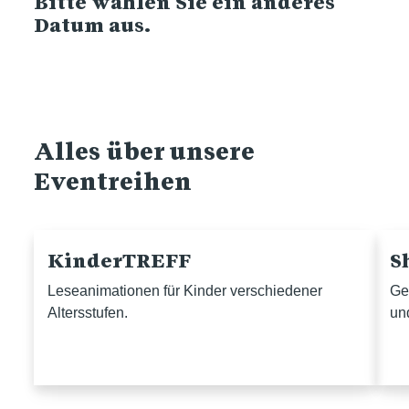
Bitte wählen Sie ein anderes
Datum aus.
Alles über unsere
Eventreihen
KinderTREFF
S
Leseanimationen für Kinder verschiedener
Ge
Altersstufen.
un