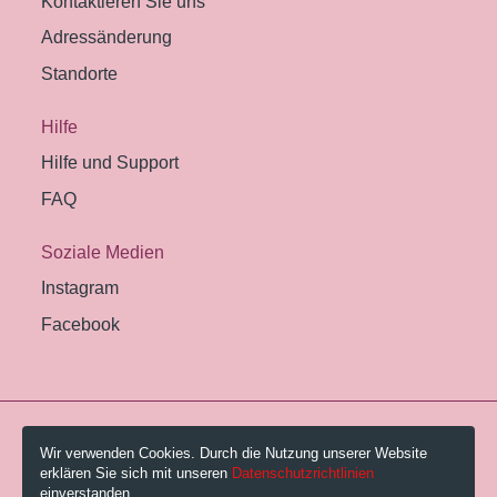
Kontaktieren Sie uns
Adressänderung
Standorte
Hilfe
Hilfe und Support
FAQ
Soziale Medien
Instagram
Facebook
© 2026 Pestalozzi-Bibliothek Zürich.
Wir verwenden Cookies. Durch die Nutzung unserer Website
erklären Sie sich mit unseren
Datenschutzrichtlinien
Impressum
einverstanden.