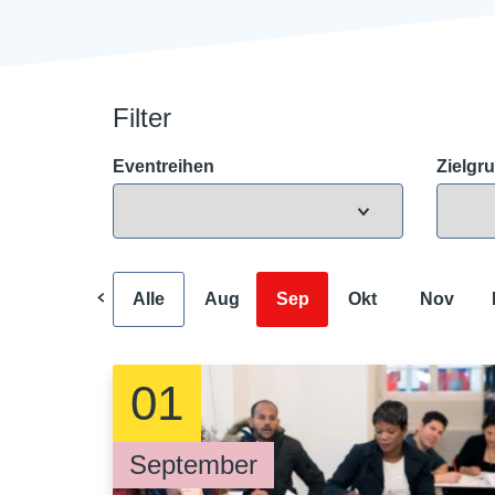
Filter
Eventreihen
Zielgr
Alle
Aug
Sep
Okt
Nov
01
September