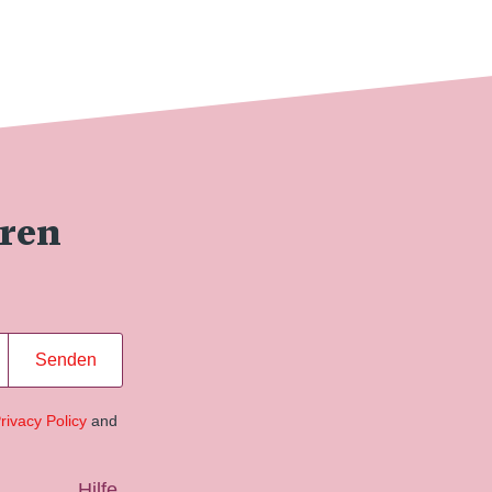
eren
Senden
rivacy Policy
and
Hilfe