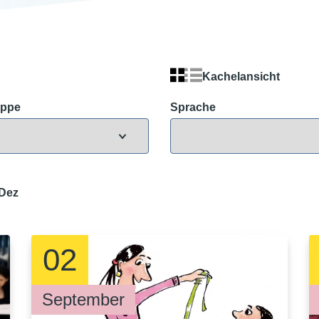
Kachelansicht
uppe
Sprache
Dez
02
September