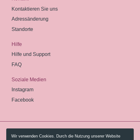
Kontaktieren Sie uns
Adressänderung
Standorte
Hilfe
Hilfe und Support
FAQ
Soziale Medien
Instagram
Facebook
© 2026 Pestalozzi-Bibliothek Zürich.
Wir verwenden Cookies. Durch die Nutzung unserer Website