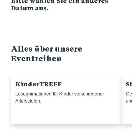
Bitte wählen Sie ein anderes
Datum aus.
Alles über unsere
Eventreihen
KinderTREFF
S
Leseanimationen für Kinder verschiedener
Ge
Altersstufen.
un