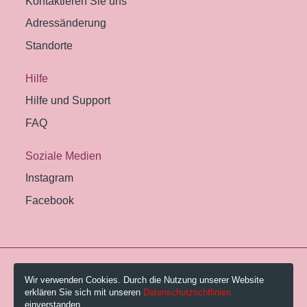
Kontaktieren Sie uns
Adressänderung
Standorte
Hilfe
Hilfe und Support
FAQ
Soziale Medien
Instagram
Facebook
© 2026 Pestalozzi-Bibliothek Zürich.
Wir verwenden Cookies. Durch die Nutzung unserer Website
erklären Sie sich mit unseren
Datenschutzrichtlinien
Impressum
einverstanden.