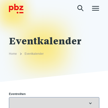
Eventkalender
Home
Eventkalender
Eventreihen