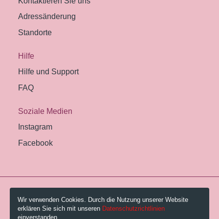
Kontaktieren Sie uns
Adressänderung
Standorte
Hilfe
Hilfe und Support
FAQ
Soziale Medien
Instagram
Facebook
© 2026 Pestalozzi-Bibliothek Zürich.
Wir verwenden Cookies. Durch die Nutzung unserer Website
erklären Sie sich mit unseren
Datenschutzrichtlinien
Impressum
einverstanden.