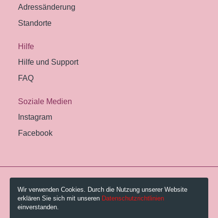
Adressänderung
Standorte
Hilfe
Hilfe und Support
FAQ
Soziale Medien
Instagram
Facebook
© 2026 Pestalozzi-Bibliothek Zürich.
Wir verwenden Cookies. Durch die Nutzung unserer Website
erklären Sie sich mit unseren
Datenschutzrichtlinien
Impressum
einverstanden.
Gebühren und AGB