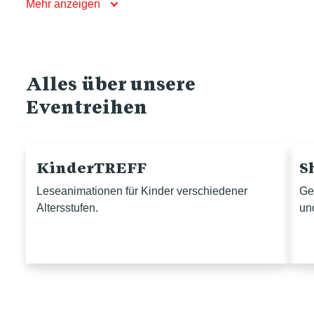
Mehr anzeigen
Alles über unsere
Eventreihen
KinderTREFF
S
Leseanimationen für Kinder verschiedener
Ge
Altersstufen.
un