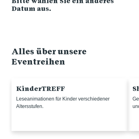
Bitte wählen Sie ein anderes
Datum aus.
Alles über unsere
Eventreihen
KinderTREFF
S
Leseanimationen für Kinder verschiedener
Ge
Altersstufen.
un