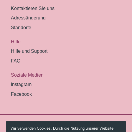
Kontaktieren Sie uns
Adressänderung
Standorte
Hilfe
Hilfe und Support
FAQ
Soziale Medien
Instagram
Facebook
© 2026 Pestalozzi-Bibliothek Zürich.
Wir verwenden Cookies. Durch die Nutzung unserer Website