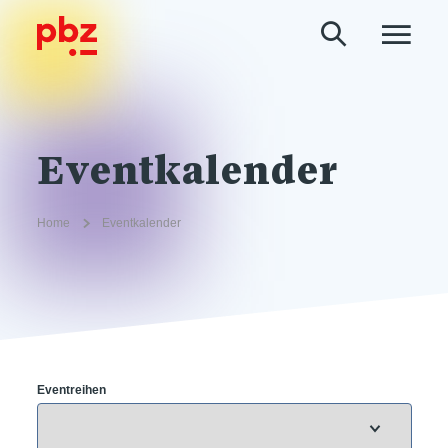
Eventkalender
Home
Eventkalender
Eventreihen