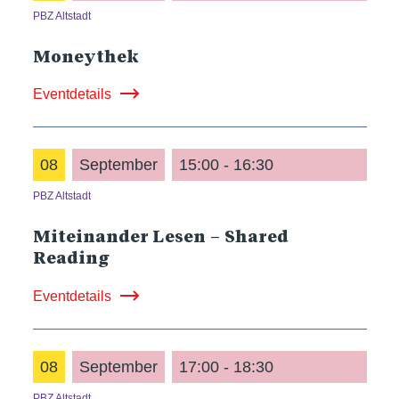
PBZ Altstadt
Moneythek
Eventdetails
08
September
15:00 - 16:30
PBZ Altstadt
Miteinander Lesen – Shared
Reading
Eventdetails
08
September
17:00 - 18:30
PBZ Altstadt