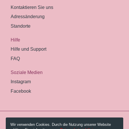
Kontaktieren Sie uns
Adressänderung
Standorte
Hilfe
Hilfe und Support
FAQ
Soziale Medien
Instagram
Facebook
© 2026 Pestalozzi-Bibliothek Zürich.
Wir verwenden Cookies. Durch die Nutzung unserer Website