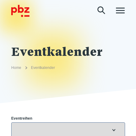
Eventkalender
Home
Eventkalender
Eventreihen