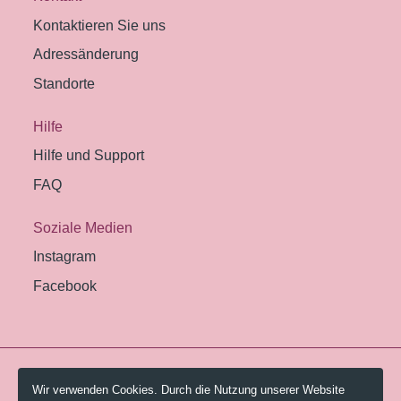
Kontaktieren Sie uns
Adressänderung
Standorte
Hilfe
Hilfe und Support
FAQ
Soziale Medien
Instagram
Facebook
© 2026 Pestalozzi-Bibliothek Zürich.
Wir verwenden Cookies. Durch die Nutzung unserer Website