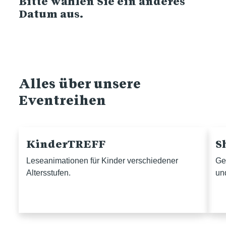
Bitte wählen Sie ein anderes
Datum aus.
Alles über unsere
Eventreihen
KinderTREFF
S
Leseanimationen für Kinder verschiedener
Ge
Altersstufen.
un