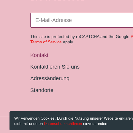
This site is protected by reCAPTCHA and the Google
P
Terms of Service
apply.
Kontakt
Kontaktieren Sie uns
Adressänderung
Standorte
Wir verwenden Cookies. Durch die Nutzung unserer Website erklären
sich mit unseren
Datenschutzrichtlinien
einverstanden.
© 2026 Pestalozzi-Bibliothek Zürich.
Impressum