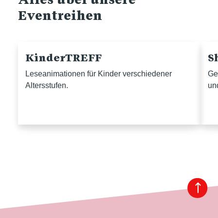
Eventreihen
KinderTREFF
S
Leseanimationen für Kinder verschiedener
Ge
Altersstufen.
un