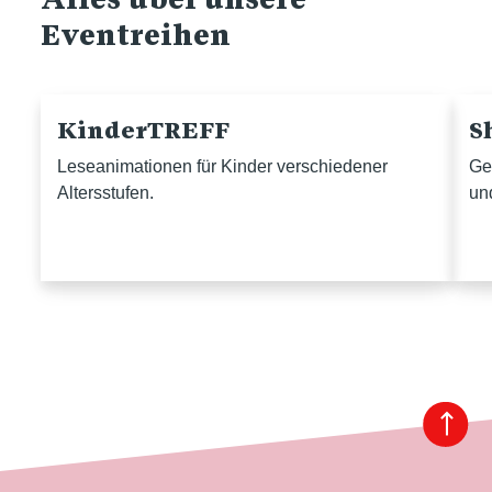
Eventreihen
KinderTREFF
S
Leseanimationen für Kinder verschiedener
Ge
Altersstufen.
un