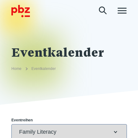
Eventkalender
Home
Eventkalender
Eventreihen