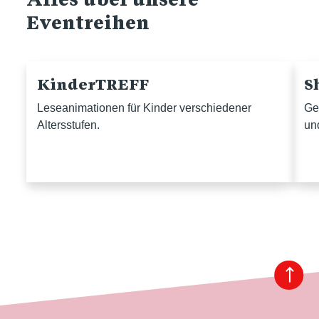
Eventreihen
KinderTREFF
S
Leseanimationen für Kinder verschiedener
Ge
Altersstufen.
un