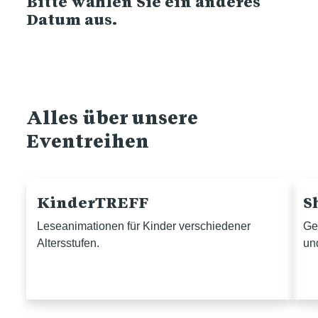
Bitte wählen Sie ein anderes
Datum aus.
Alles über unsere
Eventreihen
KinderTREFF
S
Leseanimationen für Kinder verschiedener
Ge
Altersstufen.
un