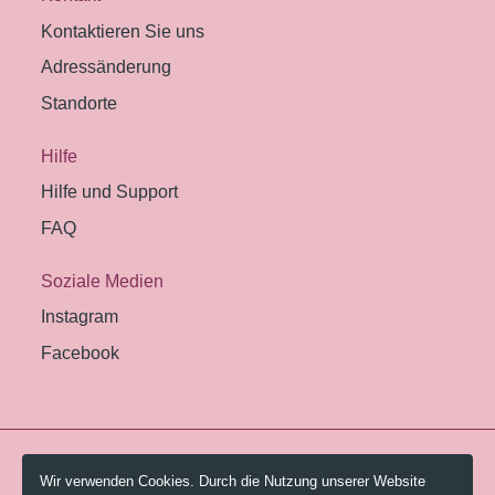
Kontaktieren Sie uns
Adressänderung
Standorte
Hilfe
Hilfe und Support
FAQ
Soziale Medien
Instagram
Facebook
© 2026 Pestalozzi-Bibliothek Zürich.
Wir verwenden Cookies. Durch die Nutzung unserer Website