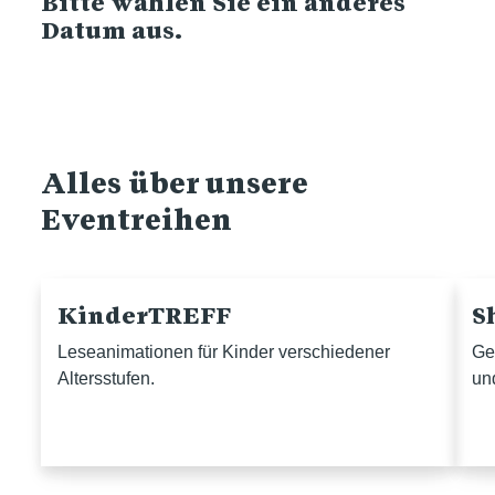
Bitte wählen Sie ein anderes
Datum aus.
Alles über unsere
Eventreihen
KinderTREFF
S
Leseanimationen für Kinder verschiedener
Ge
Altersstufen.
un