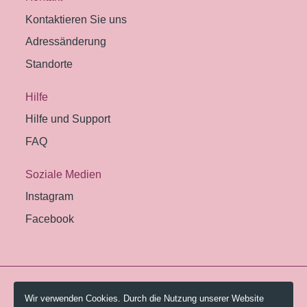
Kontaktieren Sie uns
Adressänderung
Standorte
Hilfe
Hilfe und Support
FAQ
Soziale Medien
Instagram
Facebook
© 2026 Pestalozzi-Bibliothek Zürich.
Wir verwenden Cookies. Durch die Nutzung unserer Website