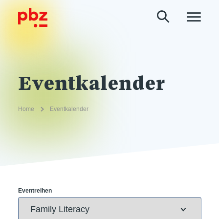
Eventkalender
Home
Eventkalender
Eventreihen