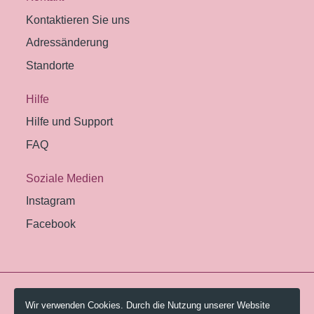
Kontaktieren Sie uns
Adressänderung
Standorte
Hilfe
Hilfe und Support
FAQ
Soziale Medien
Instagram
Facebook
© 2026 Pestalozzi-Bibliothek Zürich.
Wir verwenden Cookies. Durch die Nutzung unserer Website