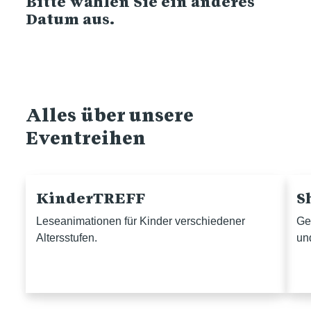
Bitte wählen Sie ein anderes
Datum aus.
Alles über unsere
Eventreihen
KinderTREFF
S
Leseanimationen für Kinder verschiedener
Ge
Altersstufen.
un